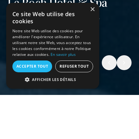
×
Hôtel de l'Abbaye
Ce site Web utilise des
cookies
Charme préservé et refuge hors du temps
Notre site Web utilise des cookies pour
améliorer l'expérience utilisateur. En
utilisant notre site Web, vous acceptez tous
DÉCOUVRIR
les cookies conformément à notre Politique
relative aux cookies.
En savoir plus
ACCEPTER TOUT
REFUSER TOUT
AFFICHER LES DÉTAILS